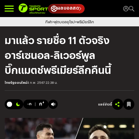
ผลบอลสด
กีฬา
ฟุตบอลยุโรป
พรีเมียร์ลีก
มาแล้ว รายชื่อ 11 ตัวจริง
อาร์เซนอล-ลิเวอร์พูล
บิ๊กแมตช์พรีเมียร์ลีกคืนนี้
ไทยรัฐออนไลน์
4 ก.พ. 2567 22:38 น.
+
ก
-ก
แชร์ข่าวนี้