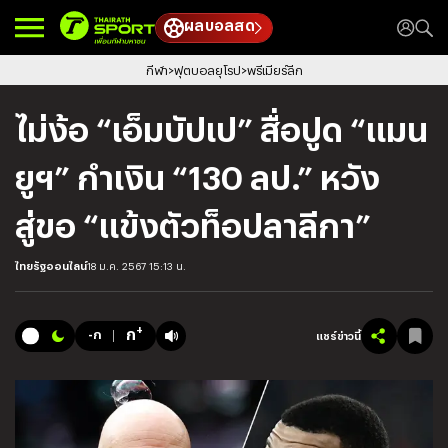
ผลบอลสด
กีฬา
ฟุตบอลยุโรป
พรีเมียร์ลีก
ไม่ง้อ “เอ็มบัปเป” สื่อปูด “แมน
ยูฯ” กำเงิน “130 ลป.” หวัง
สู่ขอ “แข้งตัวท็อปลาลีกา”
ไทยรัฐออนไลน์
18 ม.ค. 2567 15:13 น.
+
ก
-ก
แชร์ข่าวนี้