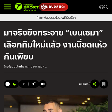
ผลบอลสด
กีฬา
ฟุตบอลยุโรป
พรีเมียร์ลีก
มาจริงยิงกระจาย “เบนเซมา”
เลือกทีมใหม่แล้ว งานนี้ซดแห้ว
กันเพียบ
ไทยรัฐออนไลน์
15 ม.ค. 2567 13:27 น.
+
ก
-ก
แชร์ข่าวนี้