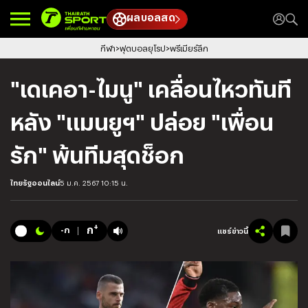
ผลบอลสด
กีฬา
ฟุตบอลยุโรป
พรีเมียร์ลีก
"เดเคอา-ไมนู" เคลื่อนไหวทันที
หลัง "แมนยูฯ" ปล่อย "เพื่อน
รัก" พ้นทีมสุดช็อก
ไทยรัฐออนไลน์
5 ม.ค. 2567 10:15 น.
+
ก
-ก
แชร์ข่าวนี้