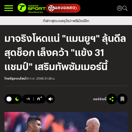
ผลบอลสด
กีฬา
ฟุตบอลยุโรป
พรีเมียร์ลีก
มาจริงโหดแน่ "แมนยูฯ" ลุ้นดีล
สุดช็อก เล็งคว้า "แข้ง 31
แชมป์" เสริมทัพซัมเมอร์นี้
ไทยรัฐออนไลน์
16 ก.ค. 2566 21:28 น.
+
ก
-ก
แชร์ข่าวนี้