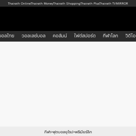
Thairath Online
Thairath Money
Thairath Shopping
Thairath Plus
Thairath TV
MIRROR
บอลไทย
วอลเลย์บอล
คอลัมน์
ไฟต์สปอร์ต
กีฬาโลก
วิดีโอ
กีฬา
ฟุตบอลยุโรป
พรีเมียร์ลีก