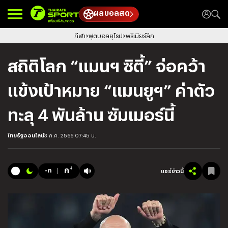
ผลบอลสด
กีฬา
ฟุตบอลยุโรป
พรีเมียร์ลีก
สถิติโลก “แมนฯ ซิตี้” จ่อคว้า
แข้งเป้าหมาย “แมนยูฯ” ค่าตัว
ทะลุ 4 พันล้าน ซัมเมอร์นี้
ไทยรัฐออนไลน์
3 ก.ค. 2566 07:45 น.
+
ก
-ก
แชร์ข่าวนี้