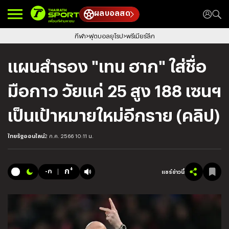
ผลบอลสด
กีฬา
ฟุตบอลยุโรป
พรีเมียร์ลีก
แผนสำรอง "เทน ฮาก" ใส่ชื่อ
มือกาว วัยแค่ 25 สูง 188 เซนฯ
เป็นเป้าหมายใหม่อีกราย (คลิป)
ไทยรัฐออนไลน์
2 ก.ค. 2566 10:11 น.
+
ก
-ก
แชร์ข่าวนี้