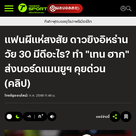
ผลบอลสด
กีฬา
ฟุตบอลยุโรป
พรีเมียร์ลีก
แฟนผีแห่สงสัย ดาวยิงอิหร่าน
วัย 30 มีดีอะไร? ทำ "เทน ฮาก"
ส่งบอร์ดแมนยูฯ คุยด่วน
(คลิป)
ไทยรัฐออนไลน์
2 ก.ค. 2566 11:46 น.
+
ก
-ก
แชร์ข่าวนี้