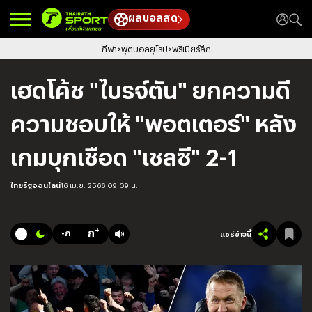
ผลบอลสด
กีฬา
ฟุตบอลยุโรป
พรีเมียร์ลีก
เฮดโค้ช "ไบรจ์ตัน" ยกความดี
ความชอบให้ "พอตเตอร์" หลัง
เกมบุกเชือด "เชลซี" 2-1
ไทยรัฐออนไลน์
16 เม.ย. 2566 09:09 น.
+
ก
-ก
แชร์ข่าวนี้