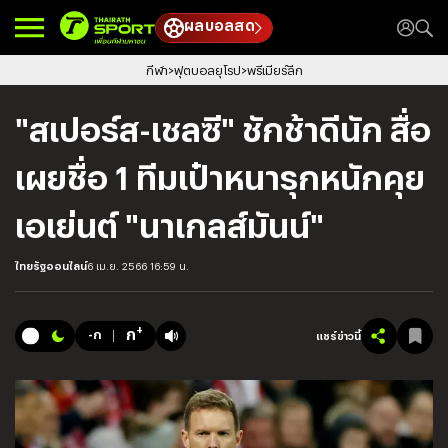
ผลบอลสด
กีฬา
ฟุตบอลยุโรป
พรีเมียร์ลีก
"สเปอร์ส-เชลซี" ชักช้าดีนัก สื่อ
เผยชื่อ 1 ทีมเป๋าหนารุกหนักคุย
เอเย่นต์ "นาเกลส์มันน์"
ไทยรัฐออนไลน์
6 เม.ย. 2566 16:59 น.
+
ก
-ก
แชร์ข่าวนี้