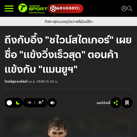
ผลบอลสด
กีฬา
ฟุตบอลยุโรป
พรีเมียร์ลีก
ถึงกับอึ้ง "ชไวน์สไตเกอร์" เผย
ชื่อ "แข้งวิ่งเร็วสุด" ตอนค้า
แข้งกับ "แมนยูฯ"
ไทยรัฐออนไลน์
1 เม.ย. 2566 10:03 น.
+
ก
-ก
แชร์ข่าวนี้