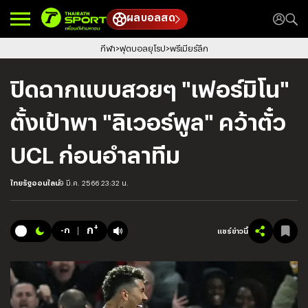
ผลบอลสด
กีฬา
ฟุตบอลยุโรป
พรีเมียร์ลีก
ปิดฉากแบบสวยๆ "เฟอร์มิโน"
ตั้งเป้าพา "ลิเวอร์พูล" คว้าตั๋ว
UCL ก่อนอำลาทีม
ไทยรัฐออนไลน์
9 มี.ค. 2566 23:32 น.
+
ก
-ก
แชร์ข่าวนี้