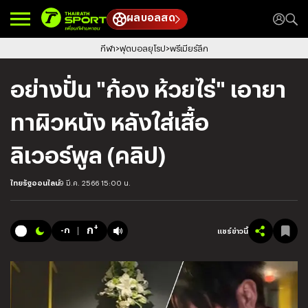
ผลบอลสด
กีฬา
ฟุตบอลยุโรป
พรีเมียร์ลีก
อย่างปั่น "ก้อง ห้วยไร่" เอายา
ทาผิวหนัง หลังใส่เสื้อ
ลิเวอร์พูล (คลิป)
ไทยรัฐออนไลน์
9 มี.ค. 2566 15:00 น.
+
ก
-ก
แชร์ข่าวนี้