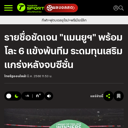
ผลบอลสด
กีฬา
ฟุตบอลยุโรป
พรีเมียร์ลีก
รายชื่อชัดเจน "แมนยูฯ" พร้อม
โละ 6 แข้งพ้นทีม ระดมทุนเสริม
แกร่งหลังจบซีซั่น
ไทยรัฐออนไลน์
8 มี.ค. 2566 11:53 น.
+
ก
-ก
แชร์ข่าวนี้