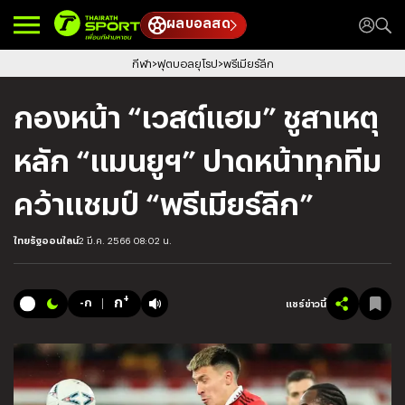
ผลบอลสด
กีฬา
ฟุตบอลยุโรป
พรีเมียร์ลีก
กองหน้า “เวสต์แฮม” ชูสาเหตุ
หลัก “แมนยูฯ” ปาดหน้าทุกทีม
คว้าแชมป์ “พรีเมียร์ลีก”
ไทยรัฐออนไลน์
2 มี.ค. 2566 08:02 น.
+
ก
-ก
แชร์ข่าวนี้