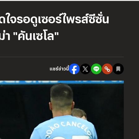
ิดใจรอดูเซอร์ไพรส์ซีซั่น
่า "คันเซโล"
แชร์ข่าวนี้