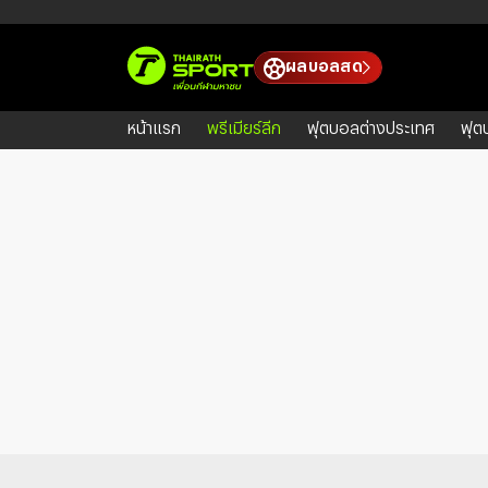
ผลบอลสด
หน้าแรก
พรีเมียร์ลีก
ฟุตบอลต่างประเทศ
ฟุต