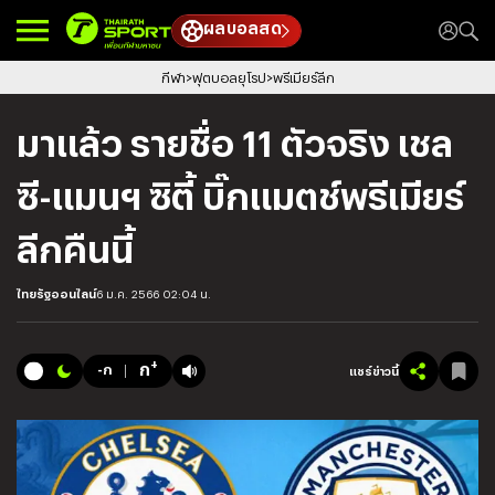
ผลบอลสด
กีฬา
ฟุตบอลยุโรป
พรีเมียร์ลีก
มาแล้ว รายชื่อ 11 ตัวจริง เชล
ซี-แมนฯ ซิตี้ บิ๊กแมตช์พรีเมียร์
ลีกคืนนี้
ไทยรัฐออนไลน์
6 ม.ค. 2566 02:04 น.
+
ก
-ก
แชร์ข่าวนี้