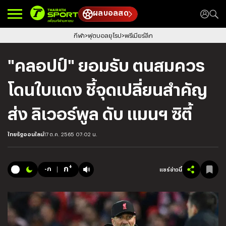
ผลบอลสด
กีฬา
ฟุตบอลยุโรป
พรีเมียร์ลีก
"คลอปป์" ยอมรับ ตนสมควร
โดนใบแดง ชี้จุดเปลี่ยนสำคัญ
ส่ง ลิเวอร์พูล ดับ แมนฯ ซิตี้
ไทยรัฐออนไลน์
17 ต.ค. 2565 07:02 น.
+
ก
-ก
แชร์ข่าวนี้