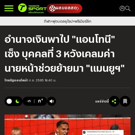
ผลบอลสด
กีฬา
ฟุตบอลยุโรป
พรีเมียร์ลีก
อำนาจเงินพาไป "แอนโทนี"
เซ็ง บุคคลที่ 3 หวังเคลมค่า
นายหน้าช่วยย้ายมา "แมนยูฯ"
ไทยรัฐออนไลน์
6 ก.ย. 2565 18:40 น.
+
ก
-ก
แชร์ข่าวนี้