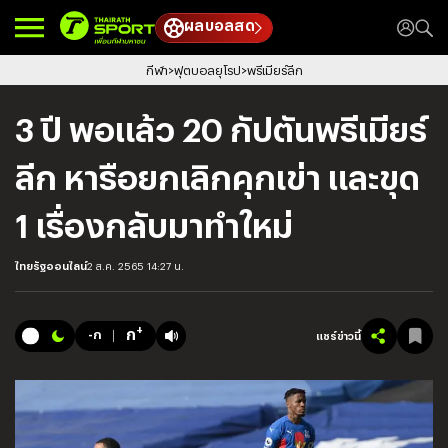
ผลบอลสด
กีฬา
ฟุตบอลยุโรป
พรีเมียร์ลีก
3 ปี พอแล้ว 20 กัปตันพรีเมียร์
ลีก หารือยกเลิกคุกเข่า และขุด
1 เรื่องกลับมาทำใหม่
ไทยรัฐออนไลน์
2 ส.ค. 2565 14:27 น.
+
ก
-ก
แชร์ข่าวนี้