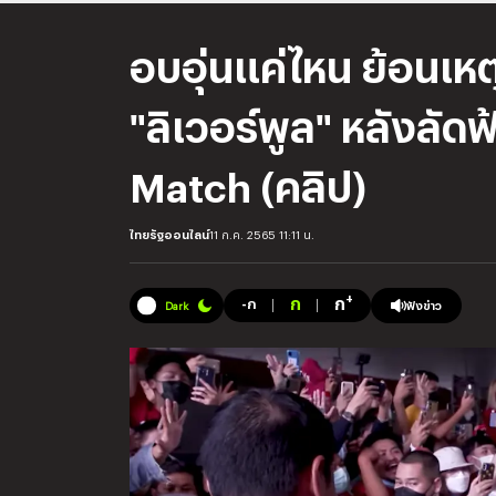
อบอุ่นแค่ไหน ย้อนเห
"ลิเวอร์พูล" หลังลัด
Match (คลิป)
ไทยรัฐออนไลน์
11 ก.ค. 2565 11:11 น.
+
ก
ก
-ก
Dark
ฟังข่าว