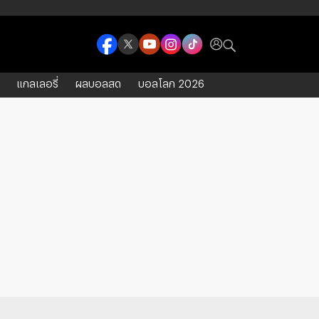
แกลเลอรี่
ผลบอลสด
บอลโลก 2026