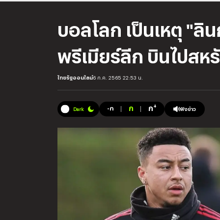
บอลโลก เป็นเหตุ "ลินก
พรีเมียร์ลีก บินไปสห
ไทยรัฐออนไลน์
6 ก.ค. 2565 22:53 น.
+
ก
ก
-ก
Dark
ฟังข่าว