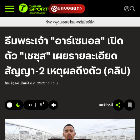
ผลบอลสด
กีฬา
ฟุตบอลยุโรป
พรีเมียร์ลีก
ธีมพระเจ้า "อาร์เซนอล" เปิด
ตัว "เชซุส" เผยรายละเอียด
สัญญา-2 เหตุผลดึงตัว (คลิป)
ไทยรัฐออนไลน์
4 ก.ค. 2565 15:45 น.
+
ก
-ก
แชร์ข่าวนี้