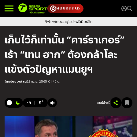
ผลบอลสด
กีฬา
ฟุตบอลยุโรป
พรีเมียร์ลีก
เก็บไว้ก็เท่านั้น “คาร์ราเกอร์”
เร้า “เทน ฮาก” ต้องกล้าโละ
แข้งตัวปัญหาแมนยูฯ
ไทยรัฐออนไลน์
22 เม.ย. 2565 01:46 น.
+
ก
-ก
แชร์ข่าวนี้