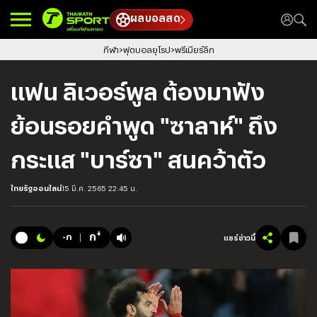
ผลบอลสด
กีฬา
ฟุตบอลยุโรป
พรีเมียร์ลีก
แฟน ลิเวอร์พูล ต้องมาฟัง
ย้อนรอยคำพูด "ซาลาห์" ถึง
กระแส "บาร์ซา" สนคว้าตัว
ไทยรัฐออนไลน์
15 มี.ค. 2565 22:45 น.
+
ก
-ก
แชร์ข่าวนี้