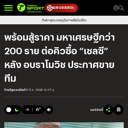
ผลบอลสด
กีฬา
ฟุตบอลยุโรป
พรีเมียร์ลีก
พร้อมสู้ราคา มหาเศรษฐีกว่า
200 ราย ต่อคิวซื้อ “เชลซี”
หลัง อบราโมวิช ประกาศขาย
ทีม
ไทยรัฐออนไลน์
15 มี.ค. 2565 12:07 น.
+
ก
-ก
แชร์ข่าวนี้