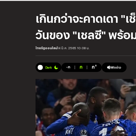
เกินกว่าจะคาดเดา "เช
วันของ "เชลซี" พร้อมชี
ไทยรัฐออนไลน์
14 มี.ค. 2565 10:08 น.
+
ก
ก
-ก
Dark
ฟังข่าว