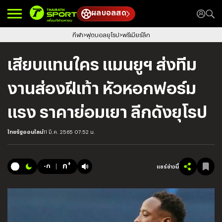
ผลบอลสด
กีฬา
ฟุตบอลยุโรป
พรีเมียร์ลีก
เสียบแทนใคร แมนยูฯ ส่งทีม
งานส่องฝีเท้า หัวหอกฟอร์ม
แรง ราคาย่อมเยา ลีกดังยุโรป
ไทยรัฐออนไลน์
11 มี.ค. 2565 07:52 น.
+
ก
-ก
แชร์ข่าวนี้