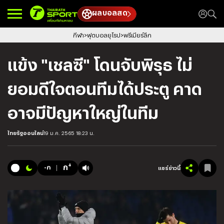
ผลบอลสด
กีฬา
ฟุตบอลยุโรป
พรีเมียร์ลีก
แข้ง "เชลซี" โดนจับพิรุธ ไม่
ยอมดีใจตอนทีมได้ประตู คาด
อาจมีปัญหาใหญ่ในทีม
ไทยรัฐออนไลน์
19 ม.ค. 2565 18:23 น.
+
ก
-ก
แชร์ข่าวนี้