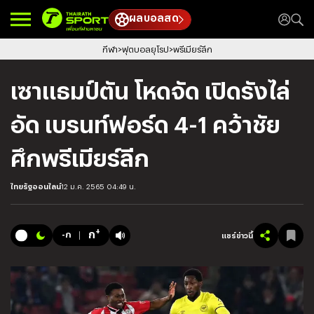
ผลบอลสด
กีฬา
ฟุตบอลยุโรป
พรีเมียร์ลีก
เซาแธมป์ตัน โหดจัด เปิดรังไล่
อัด เบรนท์ฟอร์ด 4-1 คว้าชัย
ศึกพรีเมียร์ลีก
ไทยรัฐออนไลน์
12 ม.ค. 2565 04:49 น.
+
ก
-ก
แชร์ข่าวนี้