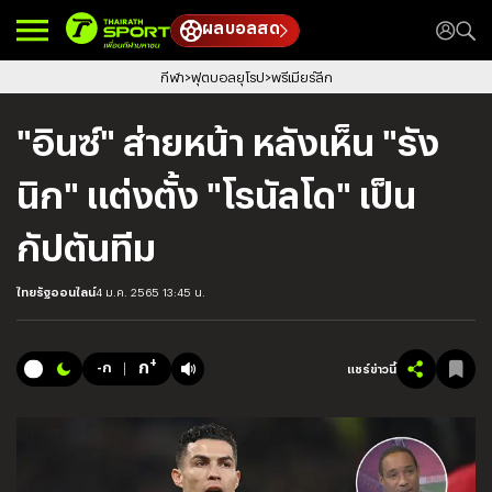
ผลบอลสด
กีฬา
ฟุตบอลยุโรป
พรีเมียร์ลีก
"อินซ์" ส่ายหน้า หลังเห็น "รัง
นิก" แต่งตั้ง "โรนัลโด" เป็น
กัปตันทีม
ไทยรัฐออนไลน์
4 ม.ค. 2565 13:45 น.
+
ก
-ก
แชร์ข่าวนี้