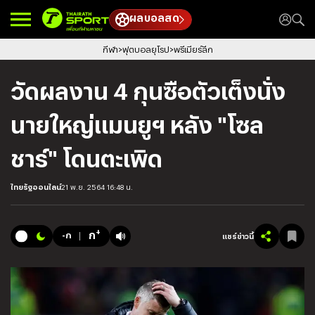
ผลบอลสด
กีฬา
ฟุตบอลยุโรป
พรีเมียร์ลีก
วัดผลงาน 4 กุนซือตัวเต็งนั่ง
นายใหญ่แมนยูฯ หลัง "โซล
ชาร์" โดนตะเพิด
ไทยรัฐออนไลน์
21 พ.ย. 2564 16:48 น.
+
ก
-ก
แชร์ข่าวนี้