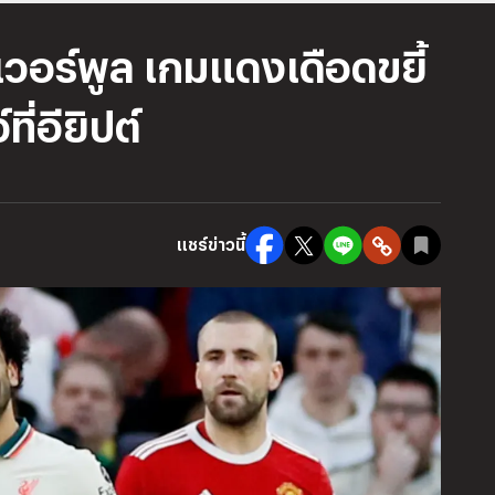
ิเวอร์พูล เกมแดงเดือดขยี้
ี่อียิปต์
แชร์ข่าวนี้