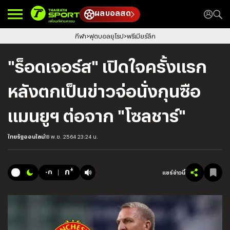
ผลบอลสด
กีฬา
ฟุตบอลยุโรป
พรีเมียร์ลีก
"ร็อดเจอร์ส" เปิดใจครั้งแรก
หลังตกเป็นข่าวจ่อนั่งกุนซือ
แมนยูฯ ต่อจาก "โซลชาร์"
ไทยรัฐออนไลน์
18 พ.ย. 2564 23:24 น.
+
ก
-ก
แชร์ข่าวนี้