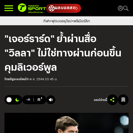
ผลบอลสด
กีฬา
ฟุตบอลยุโรป
พรีเมียร์ลีก
"เจอร์ราร์ด" ย้ำผ่านสื่อ
"วิลลา" ไม่ใช่ทางผ่านก่อนขึ้น
คุมลิเวอร์พูล
ไทยรัฐออนไลน์
18 พ.ย. 2564 20:45 น.
+
ก
-ก
แชร์ข่าวนี้