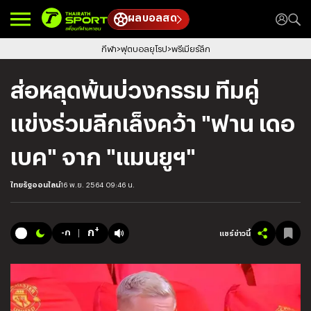
ผลบอลสด
กีฬา
ฟุตบอลยุโรป
พรีเมียร์ลีก
ส่อหลุดพ้นบ่วงกรรม ทีมคู่
แข่งร่วมลีกเล็งคว้า "ฟาน เดอ
เบค" จาก "แมนยูฯ"
ไทยรัฐออนไลน์
16 พ.ย. 2564 09:46 น.
+
ก
-ก
แชร์ข่าวนี้