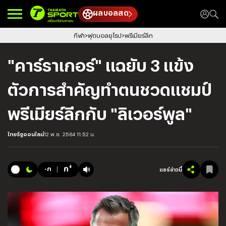
ผลบอลสด
กีฬา
ฟุตบอลยุโรป
พรีเมียร์ลีก
"คาร์ราเกอร์" แฉยับ 3 แข้ง
ตัวการสำคัญทำตนชวดแชมป์
พรีเมียร์ลีกกับ "ลิเวอร์พูล"
ไทยรัฐออนไลน์
12 พ.ย. 2564 11:52 น.
+
ก
-ก
แชร์ข่าวนี้