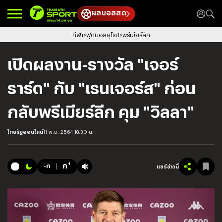
ผลบอลสด
กีฬา
ฟุตบอลยุโรป
พรีเมียร์ลีก
เปิดผลงาน-รางวัล "เจอร์
ราร์ด" กับ "เรนเจอร์ส" ก่อน
กลับพรีเมียร์ลีก คุม "วิลลา"
ไทยรัฐออนไลน์
11 พ.ย. 2564 18:30 น.
+
ก
-ก
แชร์ข่าวนี้