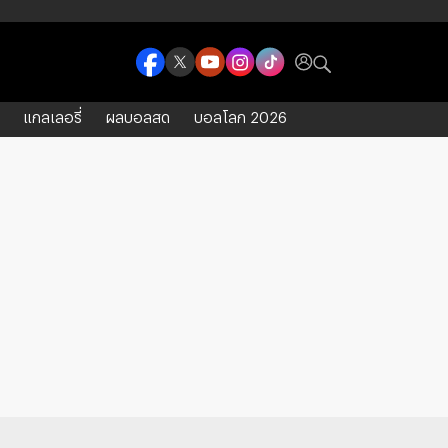
แกลเลอรี่
ผลบอลสด
บอลโลก 2026