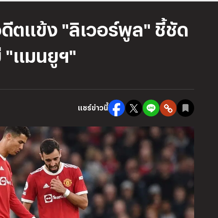
ีตแข้ง "ลิเวอร์พูล" ชี้ชัด
 "แมนยูฯ"
แชร์ข่าวนี้