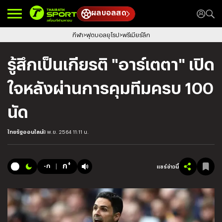
ผลบอลสด
กีฬา
ฟุตบอลยุโรป
พรีเมียร์ลีก
รู้สึกเป็นเกียรติ "อาร์เตตา" เปิด
ใจหลังผ่านการคุมทีมครบ 100
นัด
ไทยรัฐออนไลน์
8 พ.ย. 2564 11:11 น.
+
ก
-ก
แชร์ข่าวนี้