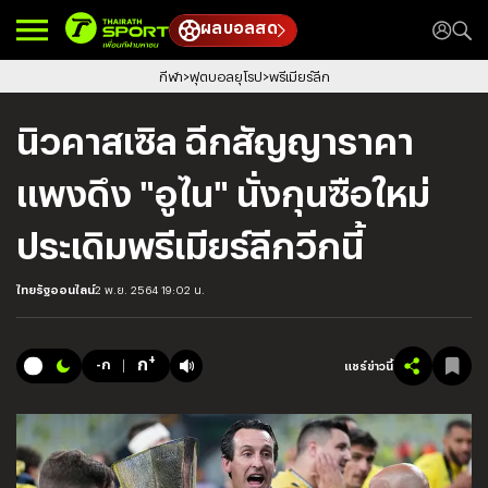
ผลบอลสด
กีฬา
ฟุตบอลยุโรป
พรีเมียร์ลีก
นิวคาสเซิล ฉีกสัญญาราคา
แพงดึง "อูไน" นั่งกุนซือใหม่
ประเดิมพรีเมียร์ลีกวีกนี้
ไทยรัฐออนไลน์
2 พ.ย. 2564 19:02 น.
+
ก
-ก
แชร์ข่าวนี้