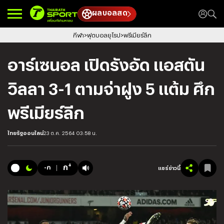
ผลบอลสด
กีฬา
ฟุตบอลยุโรป
พรีเมียร์ลีก
อาร์เซนอล เปิดรังอัด แอสตัน
วิลลา 3-1 ตามจ่าฝูง 5 แต้ม ศึก
พรีเมียร์ลีก
ไทยรัฐออนไลน์
23 ต.ค. 2564 03:58 น.
+
ก
-ก
แชร์ข่าวนี้