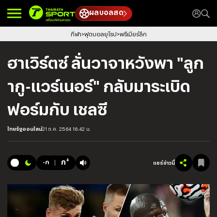
ผลบอลสด
กีฬา
ฟุตบอลยุโรป
พรีเมียร์ลีก
ฮาเวิร์ตซ์ ลั่นวาจาหวังพา "ลูก
ากู-แวร์เนอร์" กลับมาระเบิด
ฟอร์มกับ เชลซี
ไทยรัฐออนไลน์
21 ต.ค. 2564 16:42 น.
+
ก
-ก
แชร์ข่าวนี้