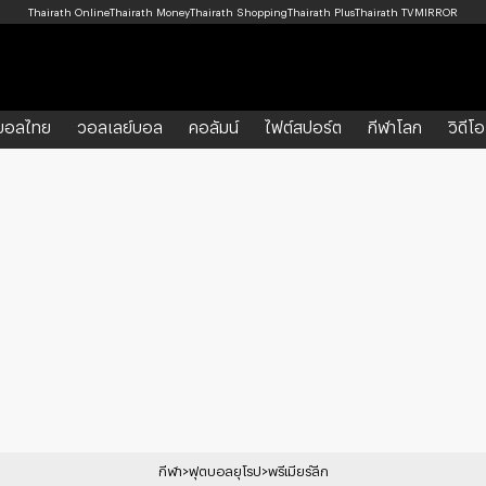
Thairath Online
Thairath Money
Thairath Shopping
Thairath Plus
Thairath TV
MIRROR
บอลไทย
วอลเลย์บอล
คอลัมน์
ไฟต์สปอร์ต
กีฬาโลก
วิดีโอ
กีฬา
ฟุตบอลยุโรป
พรีเมียร์ลีก