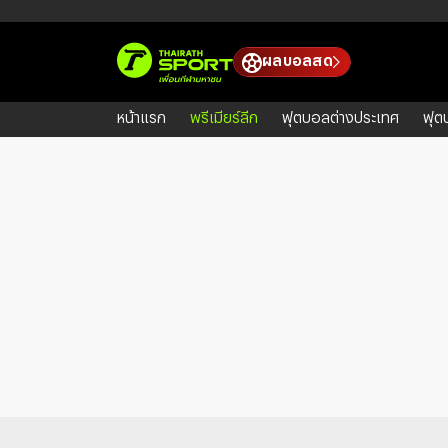
ผลบอลสด
หน้าแรก
พรีเมียร์ลีก
ฟุตบอลต่างประเทศ
ฟุต