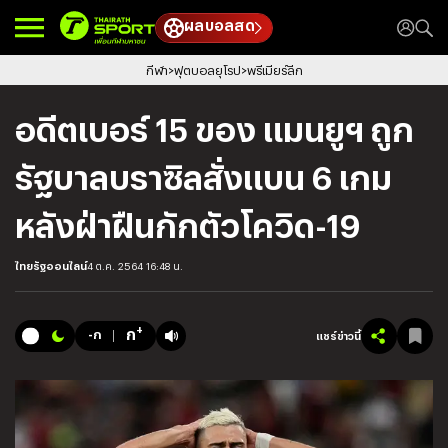
ผลบอลสด
กีฬา
ฟุตบอลยุโรป
พรีเมียร์ลีก
อดีตเบอร์ 15 ของ แมนยูฯ ถูก
รัฐบาลบราซิลสั่งแบน 6 เกม
หลังฝ่าฝืนกักตัวโควิด-19
ไทยรัฐออนไลน์
4 ต.ค. 2564 16:48 น.
+
ก
-ก
แชร์ข่าวนี้