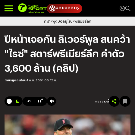
ผลบอลสด
กีฬา
ฟุตบอลยุโรป
พรีเมียร์ลีก
ปีหน้าเจอกัน ลิเวอร์พูล สนคว้า
"ไรซ์" สตาร์พรีเมียร์ลีก ค่าตัว
3,600 ล้าน (คลิป)
ไทยรัฐออนไลน์
4 ก.ย. 2564 06:42 น.
+
ก
-ก
แชร์ข่าวนี้