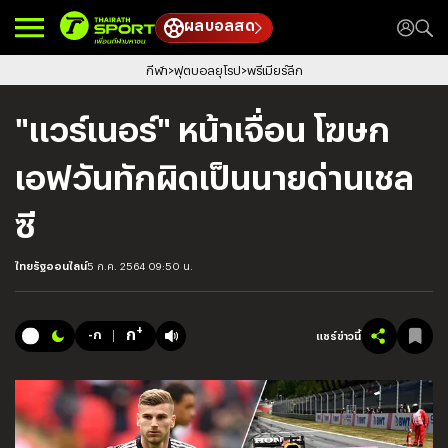
ผลบอลสด
กีฬา
ฟุตบอลยุโรป
พรีเมียร์ลีก
"แวร์เนอร์" หน้าเจื่อน โฆษก
เอฟวันทักผิดเป็นนายด่านเชล
ซี
ไทยรัฐออนไลน์
5 ก.ค. 2564 09:50 น.
+
ก
-ก
แชร์ข่าวนี้