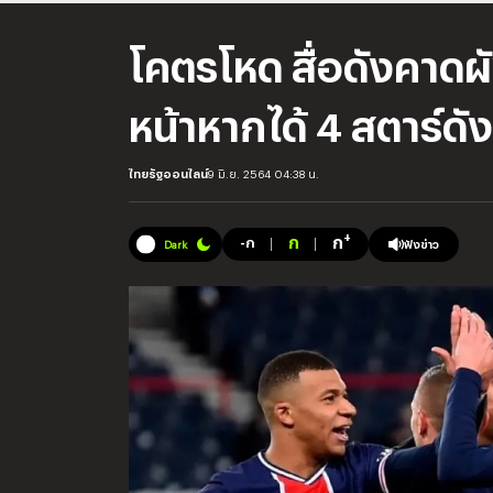
โคตรโหด สื่อดังคาดผัง
หน้าหากได้ 4 สตาร์ดัง
ไทยรัฐออนไลน์
9 มิ.ย. 2564 04:38 น.
+
ก
ก
-ก
Dark
ฟังข่าว