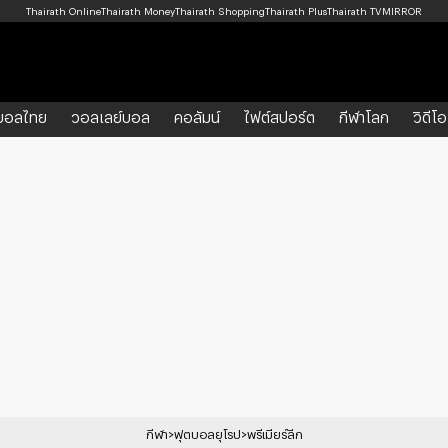
Thairath Online
Thairath Money
Thairath Shopping
Thairath Plus
Thairath TV
MIRROR
บอลไทย
วอลเลย์บอล
คอลัมน์
ไฟต์สปอร์ต
กีฬาโลก
วิดีโอ
กีฬา
ฟุตบอลยุโรป
พรีเมียร์ลีก