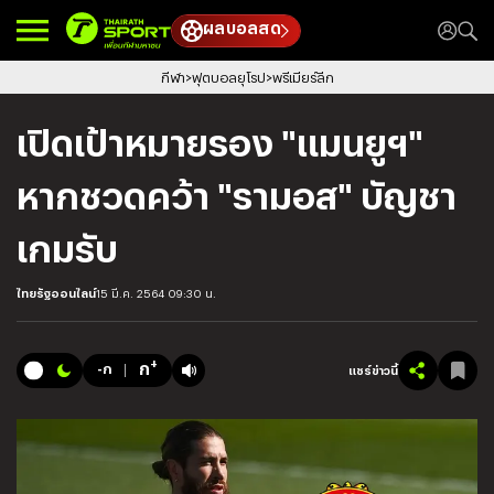
ผลบอลสด
กีฬา
ฟุตบอลยุโรป
พรีเมียร์ลีก
เปิดเป้าหมายรอง "แมนยูฯ"
หากชวดคว้า "รามอส" บัญชา
เกมรับ
ไทยรัฐออนไลน์
15 มี.ค. 2564 09:30 น.
+
ก
-ก
แชร์ข่าวนี้